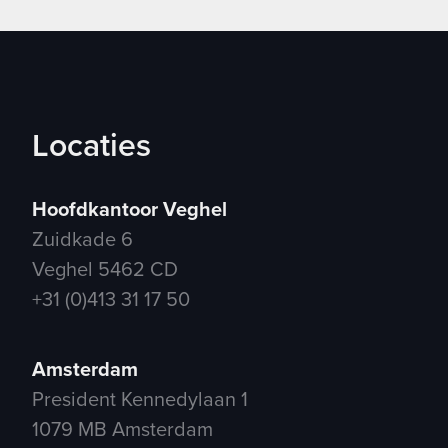
Locaties
Hoofdkantoor Veghel
Zuidkade 6
Veghel 5462 CD
+31 (0)413 31 17 50
Amsterdam
President Kennedylaan 1
1079 MB Amsterdam