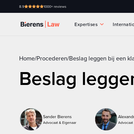
8.9
1000+ reviews
Expertises
Internati
Home
/
Procederen
/
Beslag leggen bij een kl
Beslag leggen
Sander Bierens
Alexand
Advocaat & Eigenaar
Advocaat