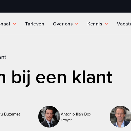
onaal
Tarieven
Over ons
Kennis
Vacat
ant
 bij een klant
ru Buzamet
Antonio Illán Box
Lawyer